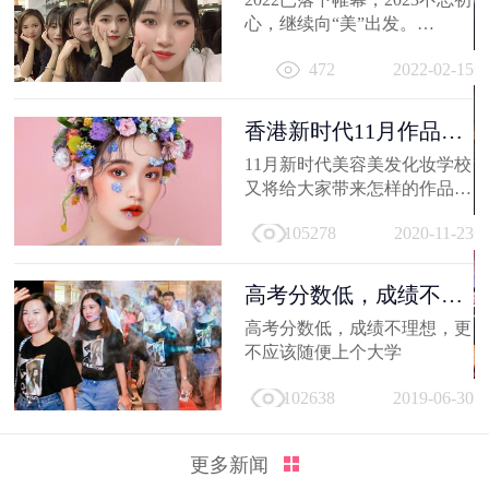
心，继续向“美”出发。
相信你的2022，有着属于自己
472
2022-02-15
的小...
香港新时代11月作品
选，惊艳潮流...
11月新时代美容美发化妆学校
又将给大家带来怎样的作品
呢，那就让我们一起来看看
105278
2020-11-23
吧。
高考分数低，成绩不理
想，更不应...
高考分数低，成绩不理想，更
不应该随便上个大学
102638
2019-06-30
更多新闻