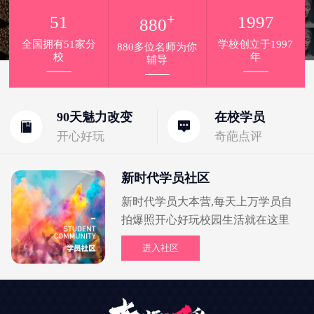
+
51
1997
880
全国拥有51家分
学校创立于1997
880多位名师为你
校
年
辅导
90天魅力改变
在校学员
开心好玩
奇葩点评
新时代学员社区
新时代学员大本营,每天上万学员自
拍爆照开心好玩校园生活就在这里
进入社区