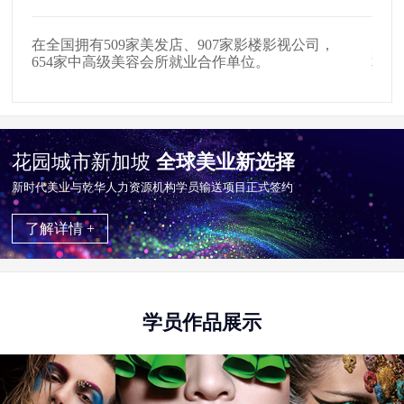
户外写生\登山\下海\参观剧组，
这里
掌握更多实用技能。
经营
花园城市新加坡
全球美业新选择
新时代美业与乾华⼈⼒资源机构学员输送项目正式签约
了解详情 +
学员作品展示