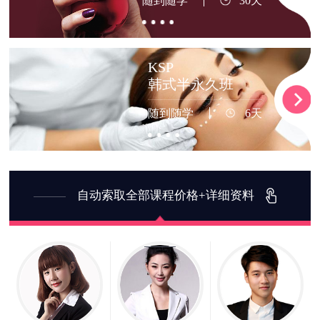
随到随学
30天
KSP
韩式半永久班
随到随学
6天
自动索取全部课程价格+详细资料