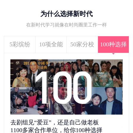
为什么选择新时代
在新时代学习就像在时尚圈里工作一样
5彩缤纷
10项全能
50家分校
100种选择
5彩缤纷的校园生活
拒
更像一次和闺蜜的旅行
不