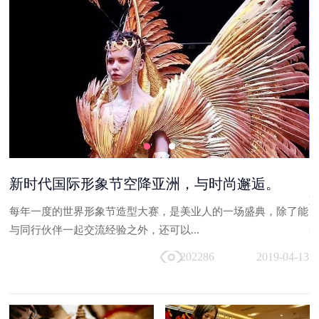
够
新时代国际形象节空降亚洲，与时尚邂逅。
每年一度的世界形象节造型大赛，是美业人的一场盛典，除了能
台
与同行伙伴一起交流经验之外，还可以...
走
202286
2019-04-13
13