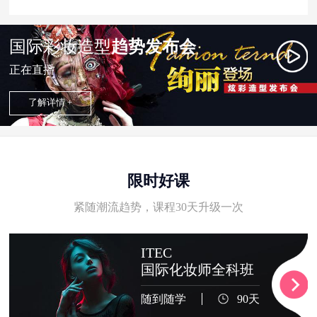
国际彩妆造型
趋势发布会
正在直播
了解详情 +
限时好课
紧随潮流趋势，课程30天升级一次
ITEC
国际化妆师全科班
随到随学
90天