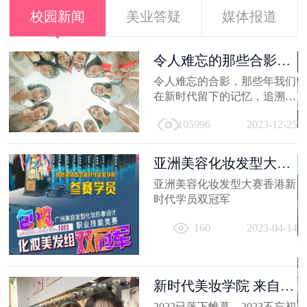
校园新闻
美业答疑
媒体报道
容
令人难忘的那些合影，
新时代学员...
就
令人难忘的合影，那些年我们
美
在新时代留下的记忆，追溯时
及
光，让我们在回到当初！
21
105996
2023-12-25
亚洲美容化妆发型大赛
香港新时代...
亚洲美容化妆发型大赛香港新
容
时代学员双冠军
出
160
2023-04-14
妆
员
11
新时代美妆学院 来自
2022的回忆
2022已落下帷幕，2023不忘初