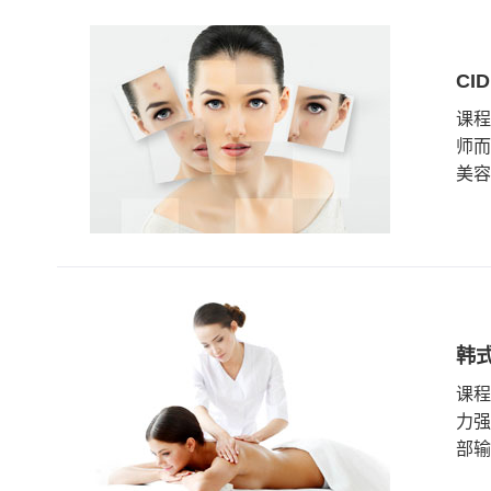
CI
课程
师而
美容
韩
课程
力强
部输