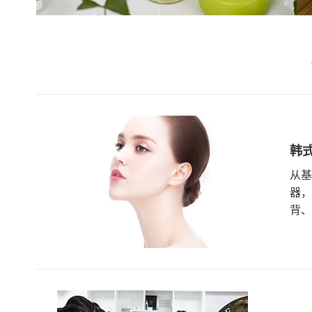
韩
从基
器，
背、