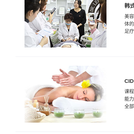
韩
美容
体的
足疗
CI
课程
能力
全部