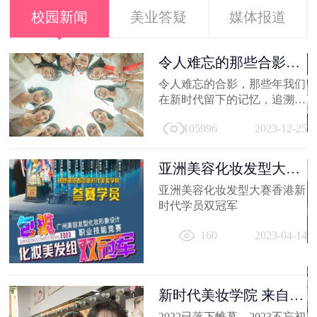
校园新闻
美业答疑
媒体报道
容
令人难忘的那些合影，
新时代学员...
就
令人难忘的合影，那些年我们
美
在新时代留下的记忆，追溯时
及
光，让我们在回到当初！
21
105996
2023-12-25
亚洲美容化妆发型大赛
香港新时代...
亚洲美容化妆发型大赛香港新
容
时代学员双冠军
出
160
2023-04-14
妆
员
11
新时代美妆学院 来自
2022的回忆
2022已落下帷幕，2023不忘初