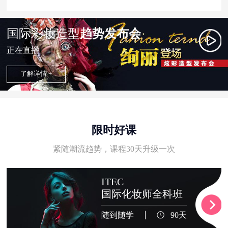
国际彩妆造型
趋势发布会
正在直播
了解详情 +
限时好课
紧随潮流趋势，课程30天升级一次
ITEC
国际化妆师全科班
随到随学
90天