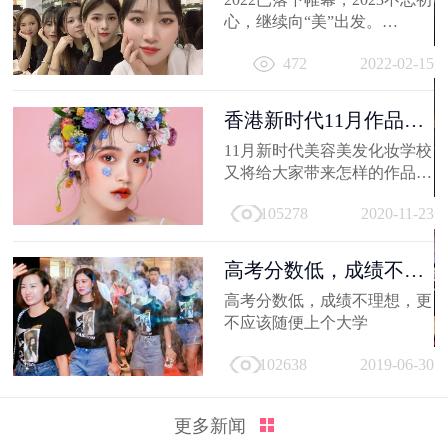
心，继续向“美”出发。
相信你的2022，有着属于自己
472
2022-02-15
的小...
香港新时代11月作品
选，惊艳潮流...
11月新时代美容美发化妆学校
又将给大家带来怎样的作品
呢，那就让我们一起来看看
105278
2020-11-23
吧。
高考分数低，成绩不理
想，更不应...
高考分数低，成绩不理想，更
不应该随便上个大学
102638
2019-06-30
更多新闻