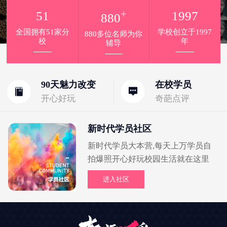
+
51
1997
880
全国拥有51家分
学校创立于1997
880多位名师为你
校
年
辅导
90天魅力改变
在校学员
开心好玩
奇葩点评
新时代学员社区
新时代学员大本营,每天上万学员自
拍爆照开心好玩校园生活就在这里
进入社区