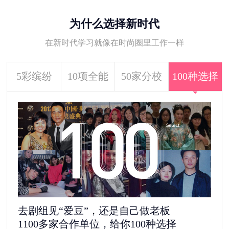
为什么选择新时代
在新时代学习就像在时尚圈里工作一样
5彩缤纷
10项全能
50家分校
100种选择
去剧组见“爱豆”，还是自己做老板
5
1100多家合作单位，给你100种选择
更