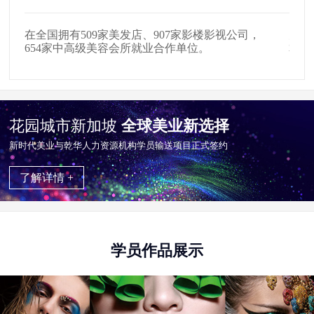
在全国拥有509家美发店、907家影楼影视公司，
户外
。
654家中高级美容会所就业合作单位。
掌握
花园城市新加坡
全球美业新选择
新时代美业与乾华⼈⼒资源机构学员输送项目正式签约
了解详情 +
学员作品展示