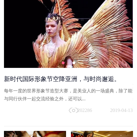
够
新时代国际形象节空降亚洲，与时尚邂逅。
每年一度的世界形象节造型大赛，是美业人的一场盛典，除了能
台
与同行伙伴一起交流经验之外，还可以...
走
202286
2019-04-13
13