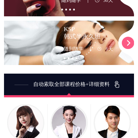
随到随学
30天
KSP
韩式半永久班
随到随学
6天
自动索取全部课程价格+详细资料