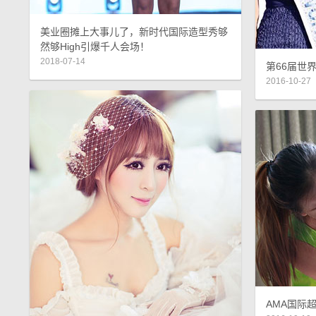
美业圈摊上大事儿了，新时代国际造型秀够
然够High引爆千人会场！
2018-07-14
第66届世
2016-10-27
AMA国际