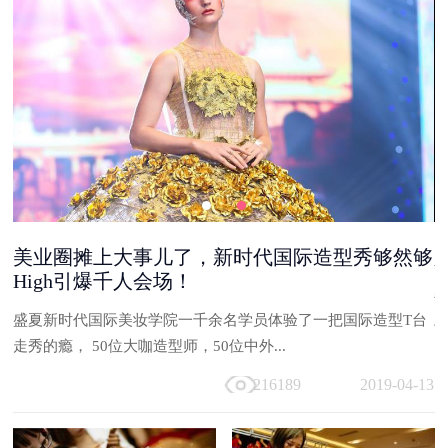
美业圈摊上大事儿了，新时代国际造型秀够然够
High引爆千人会场！
能
盛夏新时代国际美妆学院一千余名学员体验了一把国际造型T台
与
走秀的瘾， 50位大咖造型师，50位中外...
13
216189
2019-04-13