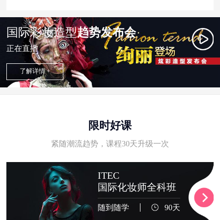
国际彩妆造型
趋势发布会
正在直播
了解详情 +
限时好课
紧随潮流趋势，课程30天升级一次
ITEC
国际化妆师全科班
随到随学
90天