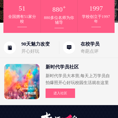
+
51
1997
880
全国拥有51家分
学校创立于1997
880多位名师为你
校
年
辅导
90天魅力改变
在校学员
开心好玩
奇葩点评
新时代学员社区
新时代学员大本营,每天上万学员自
拍爆照开心好玩校园生活就在这里
进入社区