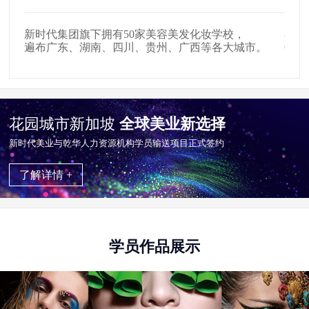
在全国拥有509家美发店、907家影楼影视公司，
户外
。
654家中高级美容会所就业合作单位。
掌握
花园城市新加坡
全球美业新选择
新时代美业与乾华⼈⼒资源机构学员输送项目正式签约
了解详情 +
学员作品展示