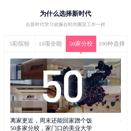
为什么选择新时代
在新时代学习就像在时尚圈里工作一样
5彩缤纷
10项全能
50家分校
100种选择
去剧组见“爱豆”，还是自己做老板
5
1100多家合作单位，给你100种选择
更