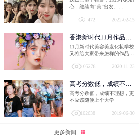
心，继续向“美”出发。
相信你的2022，有着属于自己
472
2022-02-15
的小...
香港新时代11月作品
选，惊艳潮流...
11月新时代美容美发化妆学校
又将给大家带来怎样的作品
呢，那就让我们一起来看看
105278
2020-11-23
吧。
高考分数低，成绩不理
想，更不应...
高考分数低，成绩不理想，更
不应该随便上个大学
102638
2019-06-30
更多新闻