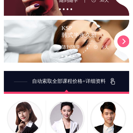
随到随学
30天
KSP
韩式半永久班
随到随学
6天
自动索取全部课程价格+详细资料