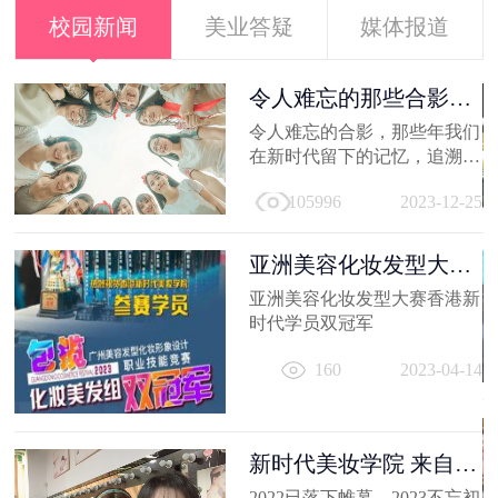
校园新闻
美业答疑
媒体报道
容
令人难忘的那些合影，
新时代学员...
就
令人难忘的合影，那些年我们
美
在新时代留下的记忆，追溯时
及
光，让我们在回到当初！
21
105996
2023-12-25
亚洲美容化妆发型大赛
香港新时代...
亚洲美容化妆发型大赛香港新
容
时代学员双冠军
出
160
2023-04-14
妆
员
11
新时代美妆学院 来自
2022的回忆
2022已落下帷幕，2023不忘初