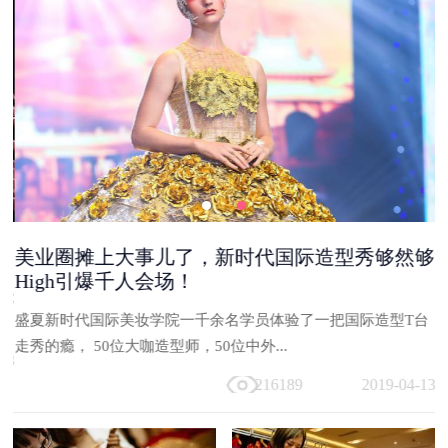
美业圈摊上大事儿了，新时代国际造型秀够然够
High引爆千人会场！
能
盛夏新时代国际美妆学院一千余名学员体验了一把国际造型T台
与
走秀的瘾， 50位大咖造型师，50位中外...
13
216189
2019-04-13