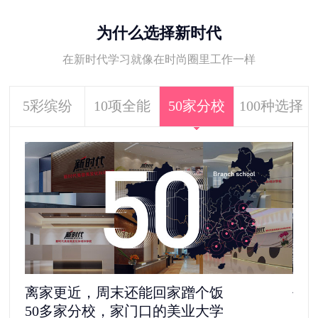
为什么选择新时代
在新时代学习就像在时尚圈里工作一样
5彩缤纷
10项全能
50家分校
100种选择
离家更近，周末还能回家蹭个饭
去
50多家分校，家门口的美业大学
11