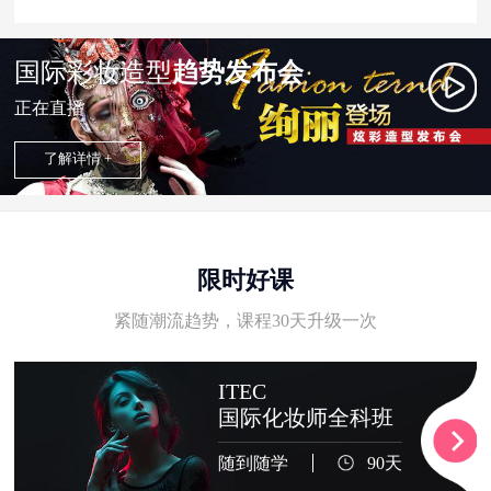
国际彩妆造型
趋势发布会
正在直播
了解详情 +
限时好课
紧随潮流趋势，课程30天升级一次
ITEC
国际化妆师全科班
随到随学
90天