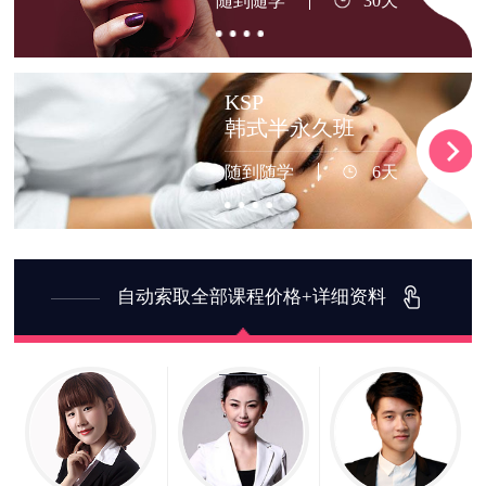
随到随学
30天
KSP
韩式半永久班
随到随学
6天
自动索取全部课程价格+详细资料