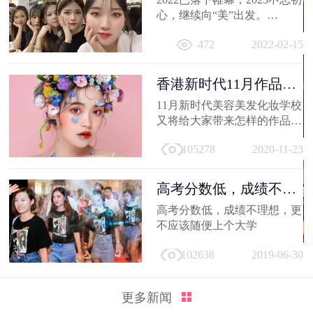
心，继续向“美”出发。
相信你的2022，有着属于自己
472
2022-02-15
的小...
香港新时代11月作品
选，惊艳潮流...
11月新时代美容美发化妆学校
又将给大家带来怎样的作品
呢，那就让我们一起来看看
105278
2020-11-23
吧。
高考分数低，成绩不理
想，更不应...
高考分数低，成绩不理想，更
不应该随便上个大学
102638
2019-06-30
更多新闻