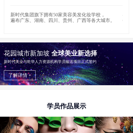
新时代集团旗下拥有50家美容美发化妆学校，
在全
遍布广东、湖南、四川、贵州、广西等各大城市。
65
花园城市新加坡
全球美业新选择
新时代美业与乾华⼈⼒资源机构学员输送项目正式签约
了解详情 +
学员作品展示