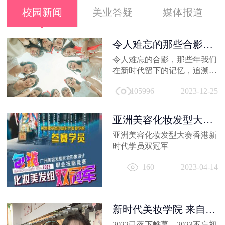
校园新闻
美业答疑
媒体报道
容
令人难忘的那些合影，
新时代学员...
就
令人难忘的合影，那些年我们
美
在新时代留下的记忆，追溯时
及
光，让我们在回到当初！
21
105996
2023-12-25
亚洲美容化妆发型大赛
香港新时代...
亚洲美容化妆发型大赛香港新
容
时代学员双冠军
出
160
2023-04-14
妆
员
11
新时代美妆学院 来自
2022的回忆
2022已落下帷幕，2023不忘初