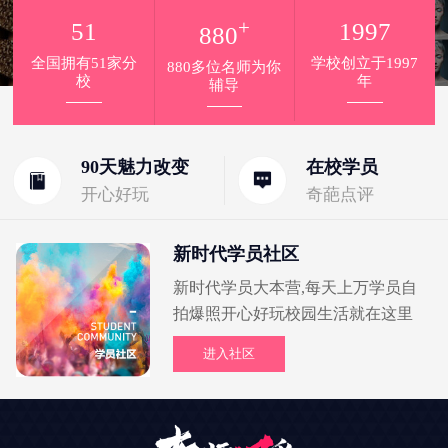
+
51
1997
880
全国拥有51家分
学校创立于1997
880多位名师为你
校
年
辅导
90天魅力改变
在校学员
开心好玩
奇葩点评
新时代学员社区
新时代学员大本营,每天上万学员自
拍爆照开心好玩校园生活就在这里
进入社区