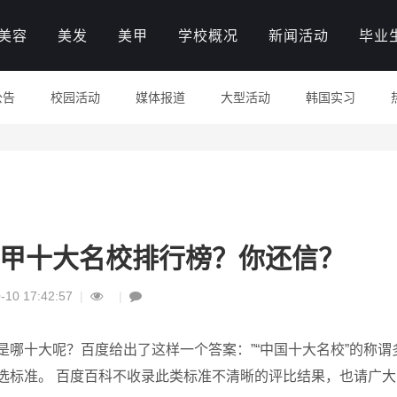
美容
美发
美甲
学校概况
新闻活动
毕业
公告
校园活动
媒体报道
大型活动
韩国实习
甲十大名校排行榜？你还信？
-10 17:42:57
|
|
哪十大呢？百度给出了这样一个答案：”“中国十大名校”的称谓
选标准。 百度百科不收录此类标准不清晰的评比结果，也请广大