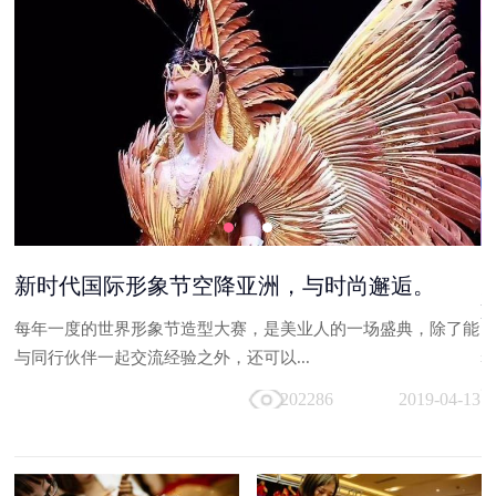
够
新时代国际形象节空降亚洲，与时尚邂逅。
每年一度的世界形象节造型大赛，是美业人的一场盛典，除了能
台
与同行伙伴一起交流经验之外，还可以...
走
202286
2019-04-13
13