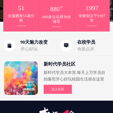
+
51
1997
880
全国拥有51家分
学校创立于1997
880多位名师为你
校
年
辅导
90天魅力改变
在校学员
开心好玩
奇葩点评
新时代学员社区
新时代学员大本营,每天上万学员自
拍爆照开心好玩校园生活就在这里
进入社区