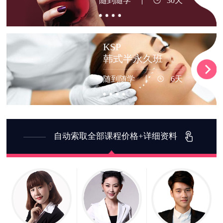
随到随学
30天
KSP
韩式半永久班
随到随学
6天
自动索取全部课程价格+详细资料