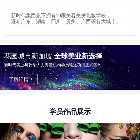
新时代集团旗下拥有50家美容美发化妆学校，
在全
遍布广东、湖南、四川、贵州、广西等各大城市。
65
花园城市新加坡
全球美业新选择
新时代美业与乾华⼈⼒资源机构学员输送项目正式签约
了解详情 +
学员作品展示