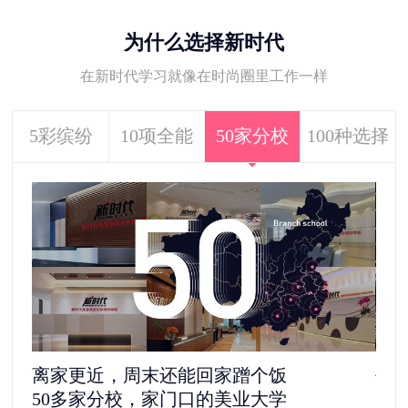
为什么选择新时代
在新时代学习就像在时尚圈里工作一样
5彩缤纷
10项全能
50家分校
100种选择
离家更近，周末还能回家蹭个饭
去
50多家分校，家门口的美业大学
11