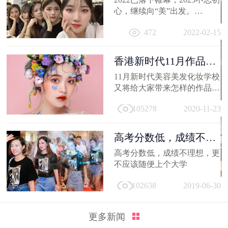
心，继续向“美”出发。
相信你的2022，有着属于自己
472
2022-02-15
的小...
香港新时代11月作品
选，惊艳潮流...
11月新时代美容美发化妆学校
又将给大家带来怎样的作品
呢，那就让我们一起来看看
105278
2020-11-23
吧。
高考分数低，成绩不理
想，更不应...
高考分数低，成绩不理想，更
不应该随便上个大学
102638
2019-06-30
更多新闻