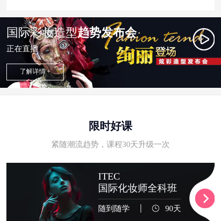
国际彩妆造型
趋势发布会
正在直播
了解详情 +
限时好课
紧随潮流趋势，课程30天升级一次
ITEC
国际化妆师全科班
随到随学
90天