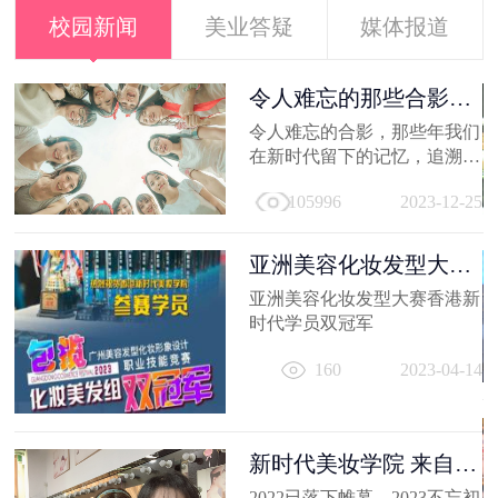
校园新闻
美业答疑
媒体报道
容
令人难忘的那些合影，
新时代学员...
就
令人难忘的合影，那些年我们
美
在新时代留下的记忆，追溯时
及
光，让我们在回到当初！
21
105996
2023-12-25
亚洲美容化妆发型大赛
香港新时代...
亚洲美容化妆发型大赛香港新
容
时代学员双冠军
出
160
2023-04-14
妆
员
11
新时代美妆学院 来自
2022的回忆
2022已落下帷幕，2023不忘初